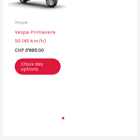
sur
la
la
page
Vespa
page
du
Vespa Primavera
du
produ
50 (45 km/h)
produit
CHF
3'995.00
Ce
Choix des
produit
options
a
plusieurs
variations.
Les
options
peuvent
être
choisies