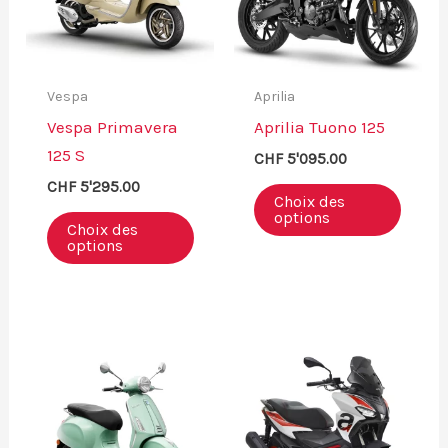
choisies
sur
sur
la
la
page
Vespa
Aprilia
page
du
Vespa Primavera
Aprilia Tuono 125
du
produ
125 S
CHF
5'095.00
produit
CHF
5'295.00
Ce
Choix des
Ce
produ
options
Choix des
produit
a
options
a
plusi
plusieurs
variat
variations.
Les
Les
optio
options
peuve
peuvent
être
être
chois