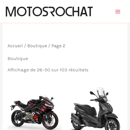
Aller
au
contenu
Accueil
/
Boutique
/ Page 2
Boutique
Trié
Affichage de 26–50 sur 103 résultats
par
prix
décroissant