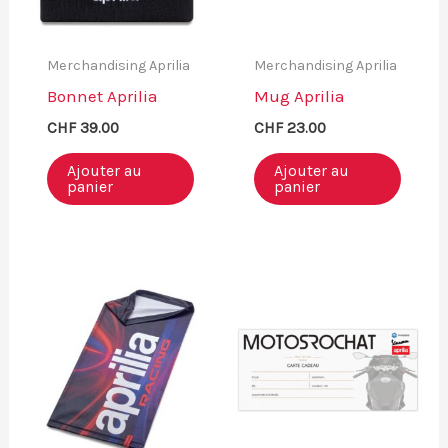
sur
la
Merchandising Aprilia
Merchandising Aprilia
page
Bonnet Aprilia
Mug Aprilia
du
CHF
39.00
CHF
23.00
produ
Ajouter au
Ajouter au
panier
panier