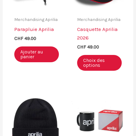
Merchandising Aprilia
Merchandising Aprilia
Parapluie Aprilia
Casquette Aprilia
2026
CHF
49.00
CHF
49.00
Ajouter au
Ce
panier
Choix des
produ
options
a
plusi
variat
Les
optio
peuve
être
chois