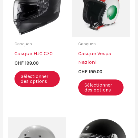
peuvent
être
choisies
sur
la
Casques
Casques
page
Casque HJC C70
Casque Vespa
du
Nazioni
CHF
199.00
produit
CHF
199.00
Sélectionner
des options
Sélectionner
des options