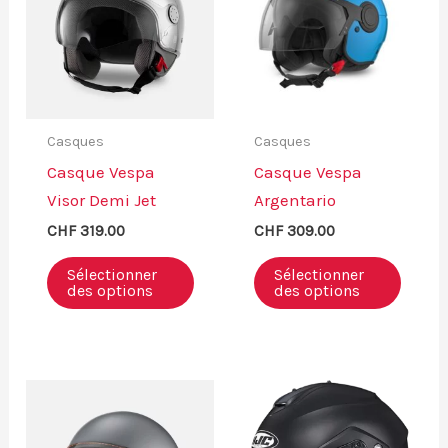
Casques
Casques
Casque Vespa
Casque Vespa
Visor Demi Jet
Argentario
CHF
319.00
CHF
309.00
Ce
Ce
Sélectionner
Sélectionner
produit
produ
des options
des options
a
a
plusieurs
plusi
variations.
variat
Les
Les
options
optio